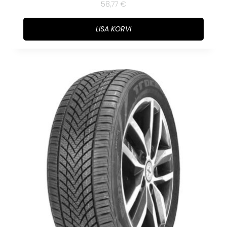
58,77
€
LISA KORVI