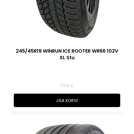
245/45R19 WINRUN ICE ROOTER WR66 102V
XL Stu
110,18
€
LISA KORVI