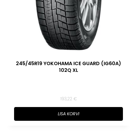
245/45R19 YOKOHAMA ICE GUARD (IG60A)
102Q XL
193,22
€
LISA KORVI