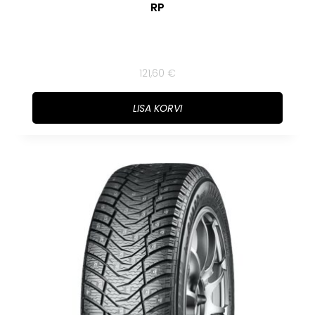
RP
121,60
€
LISA KORVI