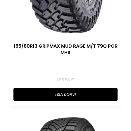
155/80R13 GRIPMAX MUD RAGE M/T 79Q POR
M+S
365,68
€
LISA KORVI