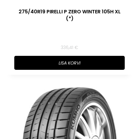
275/40R19 PIRELLI P ZERO WINTER 105H XL
(*)
336,41
€
LISA KORVI