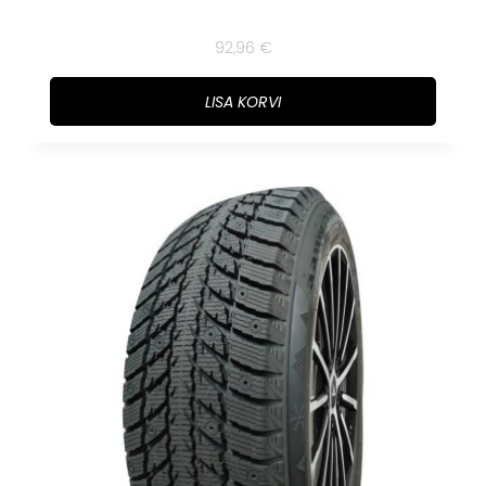
92,96
€
LISA KORVI