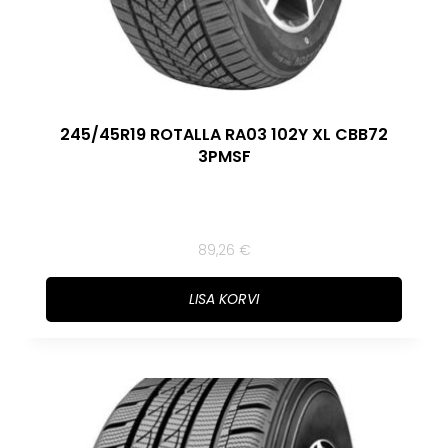
245/45R19 ROTALLA RA03 102Y XL CBB72
3PMSF
89,26
€
LISA KORVI