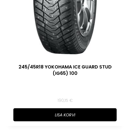
245/45R18 YOKOHAMA ICE GUARD STUD
(IG65) 100
190,15
€
LISA KORVI