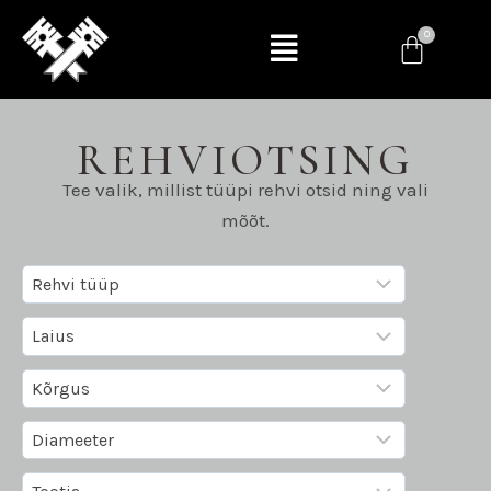
REHVIOTSING
Tee valik, millist tüüpi rehvi otsid ning vali
mõõt.