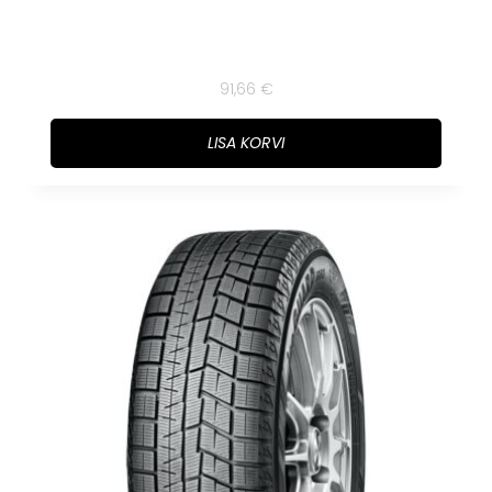
91,66
€
LISA KORVI