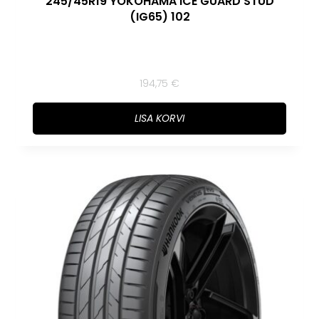
245/45R19 YOKOHAMA ICE GUARD STUD
(IG65) 102
194,75
€
LISA KORVI