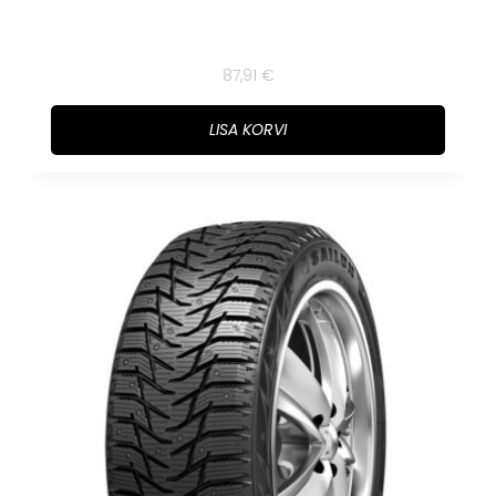
87,91
€
LISA KORVI