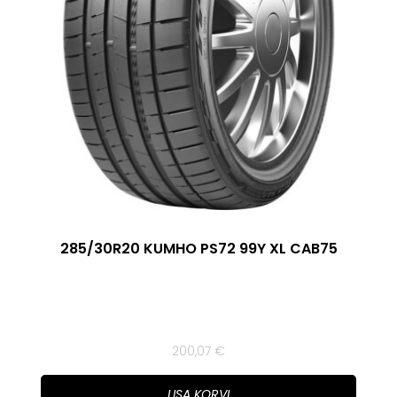
285/30R20 KUMHO PS72 99Y XL CAB75
200,07
€
LISA KORVI