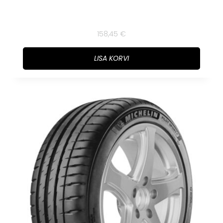
158,45
€
LISA KORVI