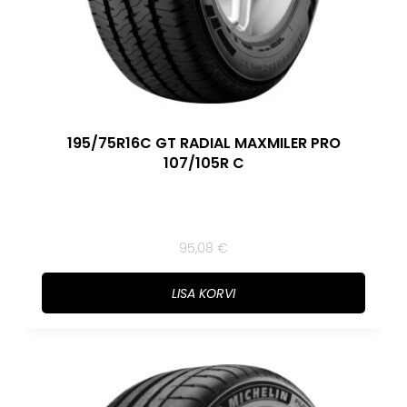
195/75R16C GT RADIAL MAXMILER PRO
107/105R C
95,08
€
LISA KORVI