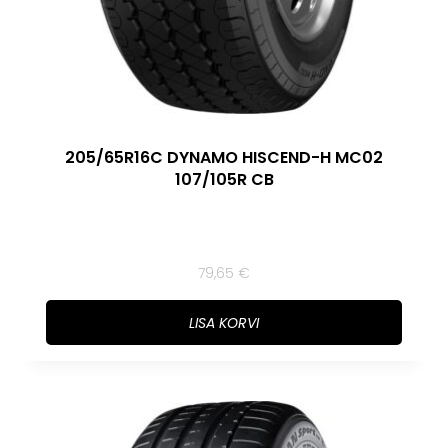
205/65R16C DYNAMO HISCEND-H MC02
107/105R CB
79,65
€
LISA KORVI