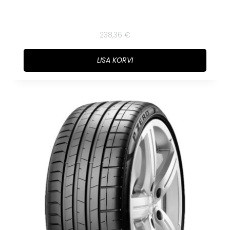
238,36
€
LISA KORVI