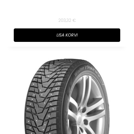
203,32
€
LISA KORVI