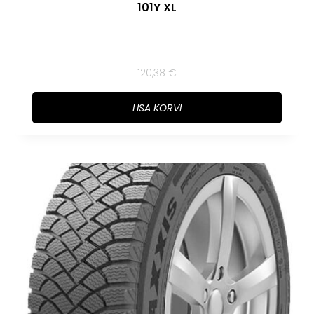
101Y XL
120,38
€
LISA KORVI