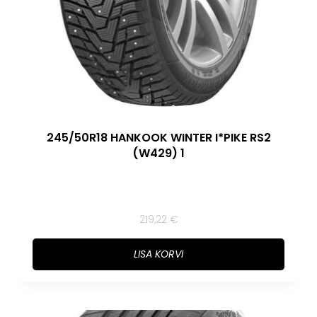
245/50R18 HANKOOK WINTER I*PIKE RS2
(W429) 1
219,22
€
LISA KORVI