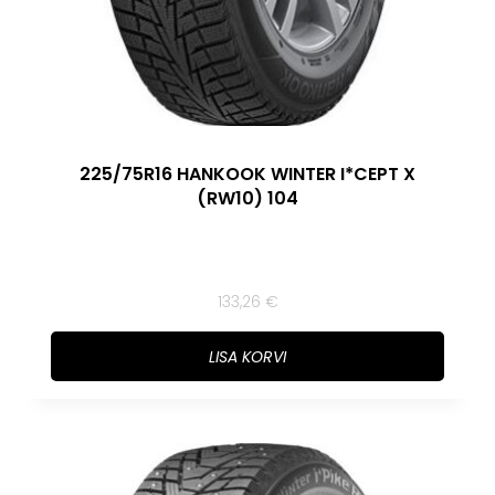
225/75R16 HANKOOK WINTER I*CEPT X
(RW10) 104
133,26
€
LISA KORVI