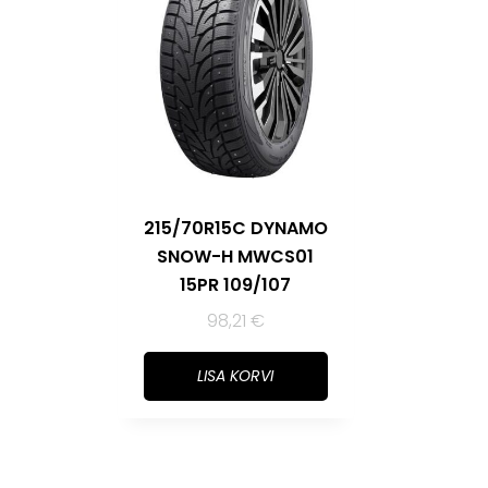
215/70R15C DYNAMO
SNOW-H MWCS01
15PR 109/107
98,21
€
LISA KORVI