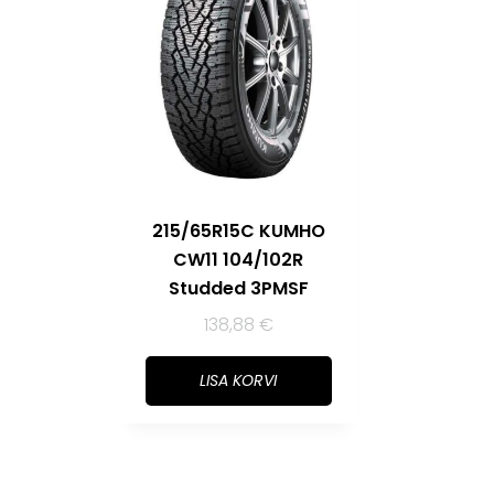
215/65R15C KUMHO
CW11 104/102R
Studded 3PMSF
138,88
€
LISA KORVI