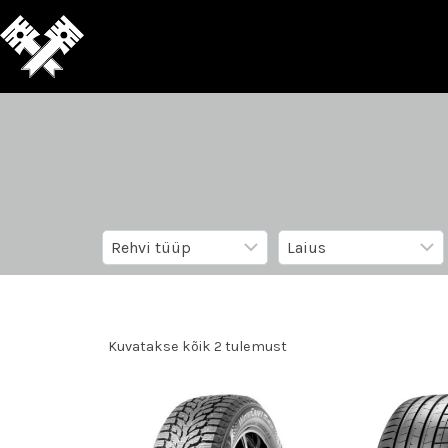
Kuvatakse kõik 2 tulemust