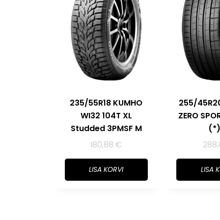
235/55R18 KUMHO
255/45R20
WI32 104T XL
ZERO SPOR
Studded 3PMSF M
(*
180,88
€
288,
LISA KORVI
LISA 