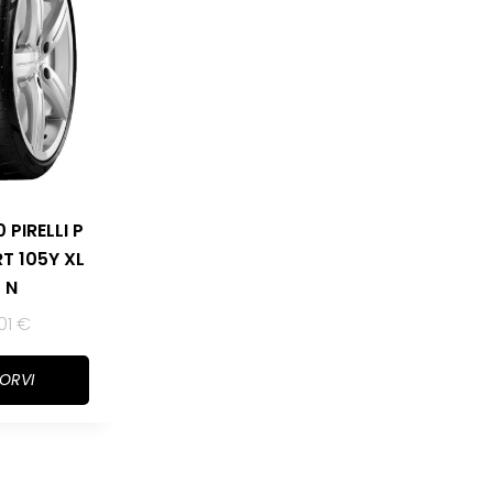
 PIRELLI P
T 105Y XL
) N
01
€
KORVI