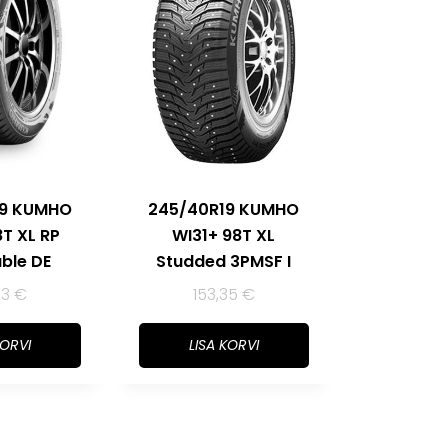
19 KUMHO
245/40R19 KUMHO
8T XL RP
WI31+ 98T XL
ble DE
Studded 3PMSF I
53
€
153,35
€
KORVI
LISA KORVI