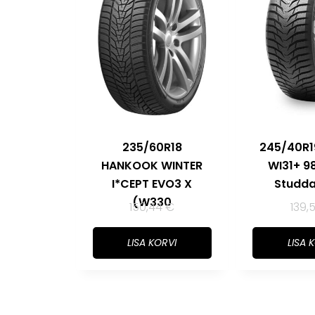
235/60R18
245/40R
HANKOOK WINTER
WI31+ 9
I*CEPT EVO3 X
Studda
(W330
150,44
€
139,
LISA KORVI
LISA 