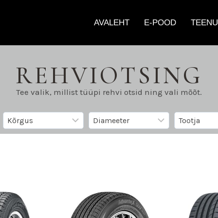
AVALEHT
E-POOD
TEENU
REHVIOTSING
Tee valik, millist tüüpi rehvi otsid ning vali mõõt.