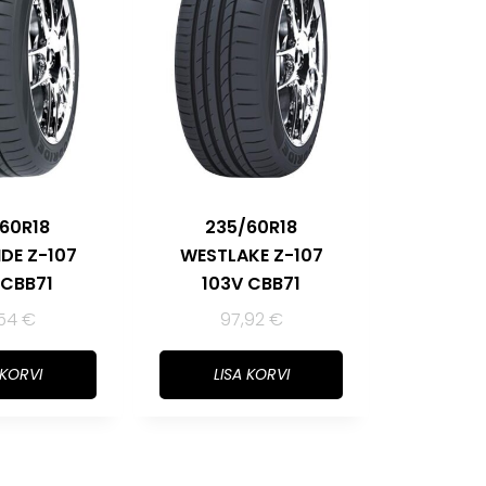
60R18
235/60R18
DE Z-107
WESTLAKE Z-107
 CBB71
103V CBB71
,54
€
97,92
€
 KORVI
LISA KORVI