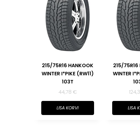
215/75R16 HANKOOK
215/75R1
WINTER I*PIKE (RW11)
WINTER I*P
103T
10
44,78
€
124,
LISA KORVI
LISA 