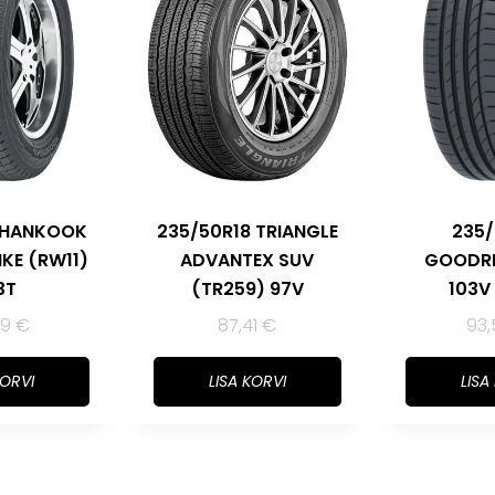
6 HANKOOK
235/50R18 TRIANGLE
235/
IKE (RW11)
ADVANTEX SUV
GOODRI
3T
(TR259) 97V
103V
39
€
87,41
€
93
KORVI
LISA KORVI
LISA