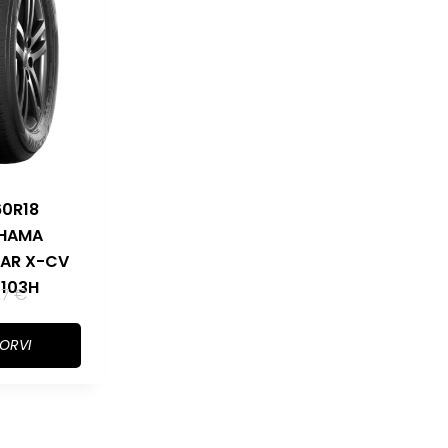
60R18
HAMA
AR X-CV
 103H
27
€
KORVI