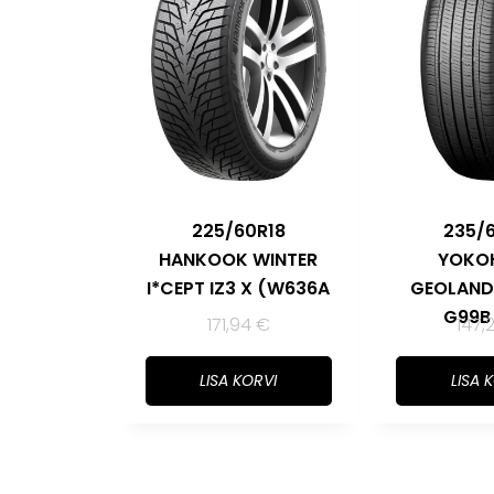
225/60R18
235/
HANKOOK WINTER
YOKO
I*CEPT IZ3 X (W636A
GEOLAND
G99B
171,94
€
147,
LISA KORVI
LISA 