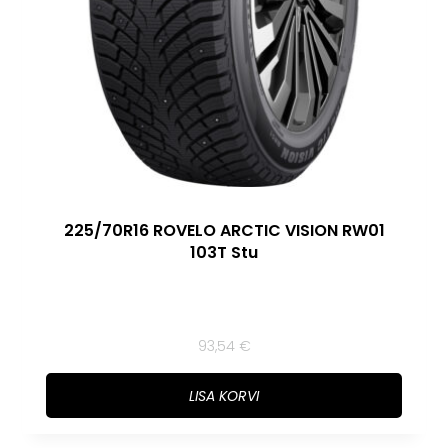
225/70R16 ROVELO ARCTIC VISION RW01
103T Stu
93,54
€
LISA KORVI