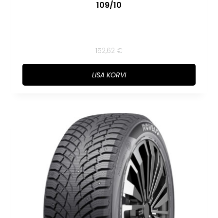
109/10
152,62
€
LISA KORVI