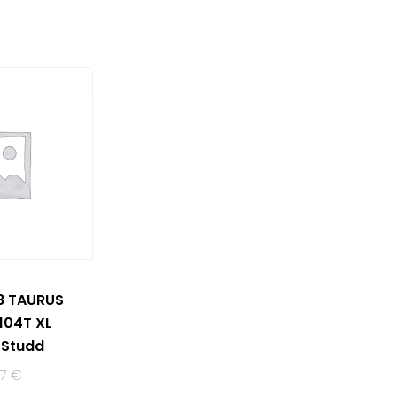
8 TAURUS
 104T XL
 Studd
87
€