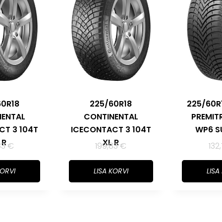
60R18
225/60R18
225/60R
NENTAL
CONTINENTAL
PREMIT
CT 3 104T
ICECONTACT 3 104T
WP6 S
 R
XL R
83
€
199,83
€
132
KORVI
LISA KORVI
LISA