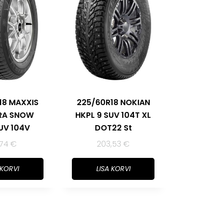
18 MAXXIS
225/60R18 NOKIAN
RA SNOW
HKPL 9 SUV 104T XL
UV 104V
DOT22 St
,74
€
203,53
€
 KORVI
LISA KORVI