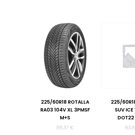
225/60R18 ROTALLA
225/60R1
RA03 104V XL 3PMSF
SUV ICE
M+S
DOT22
88,37
€
83,