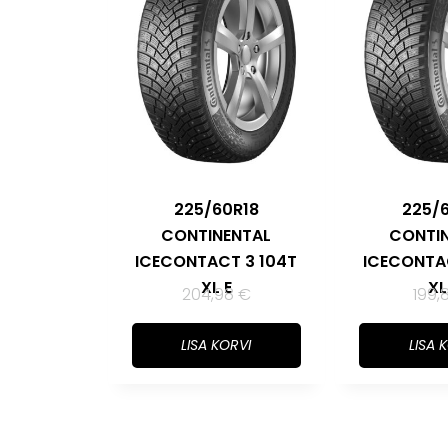
225/60R18
225/
CONTINENTAL
CONTI
ICECONTACT 3 104T
ICECONTA
XL E
XL
204,98
€
199,
LISA KORVI
LISA 