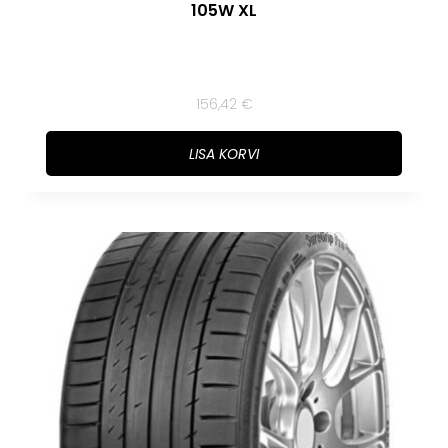
105W XL
156,42
€
LISA KORVI