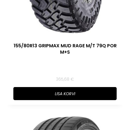
155/80R13 GRIPMAX MUD RAGE M/T 79Q POR
M+S
365,68
€
LISA KORVI