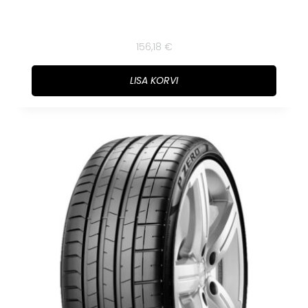
156,18
€
LISA KORVI