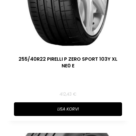
255/40R22 PIRELLI P ZERO SPORT 103Y XL
NE0 E
412,43
€
LISA KORVI