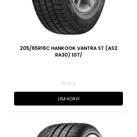
205/65R16C HANKOOK VANTRA ST (AS2
RA30) 107/
136,18
€
LISA KORVI