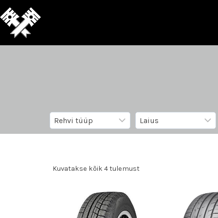
Kuvatakse kõik 4 tulemust