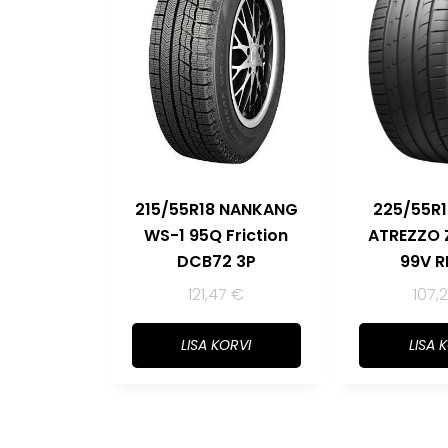
215/55R18 NANKANG
225/55R1
WS-1 95Q Friction
ATREZZO 
DCB72 3P
99V R
121,47
€
107,
LISA KORVI
LISA 