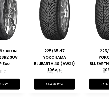
9 SAILUN
225/65R17
225/
ZSR2 SUV
YOKOHAMA
YOK
P Eco
BLUEARTH 4S (AW21)
BLUEARTH
106V X
10
29
€
139,40
€
55
KORVI
LISA KORVI
LISA