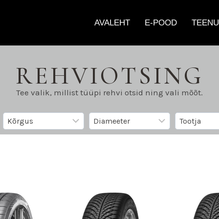
AVALEHT
E-POOD
TEENU
REHVIOTSING
Tee valik, millist tüüpi rehvi otsid ning vali mõõt.