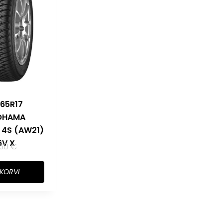
65R17
OHAMA
 4S (AW21)
6V X
,50
€
 KORVI