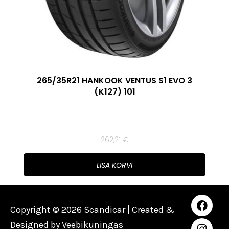
265/35R21 HANKOOK VENTUS S1 EVO 3
(K127) 101
262,21
€
LISA KORVI
Copyright © 2026 Scandicar | Created &
Designed by
Veebikuningas