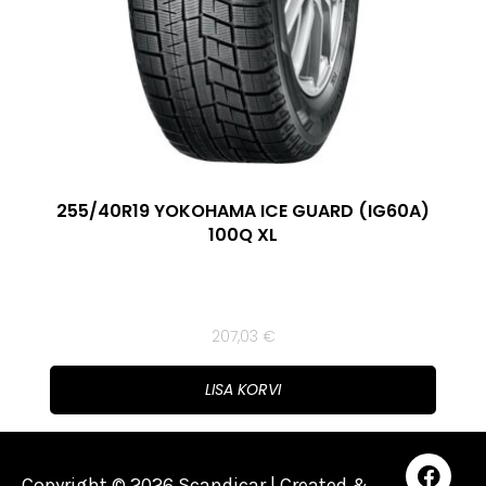
255/40R19 YOKOHAMA ICE GUARD (IG60A)
100Q XL
207,03
€
LISA KORVI
Copyright © 2026 Scandicar | Created &