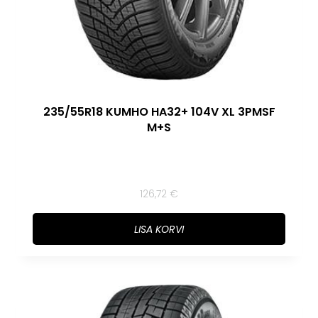
235/55R18 KUMHO HA32+ 104V XL 3PMSF
M+S
126,72
€
LISA KORVI