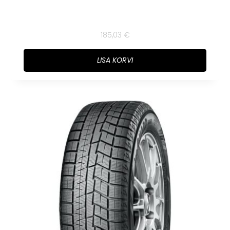
185,03
€
LISA KORVI