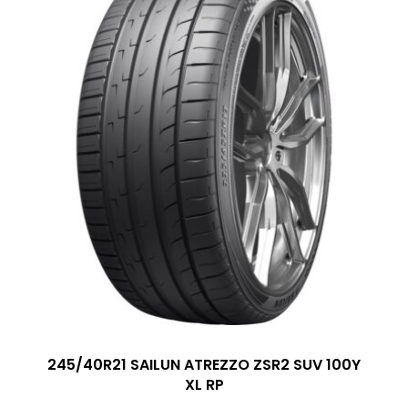
245/40R21 SAILUN ATREZZO ZSR2 SUV 100Y
XL RP