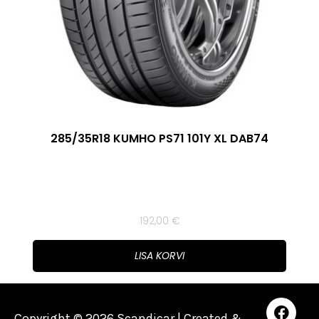
285/35R18 KUMHO PS71 101Y XL DAB74
192,00
€
LISA KORVI
Copyright © 2026 Scandicar | Created &