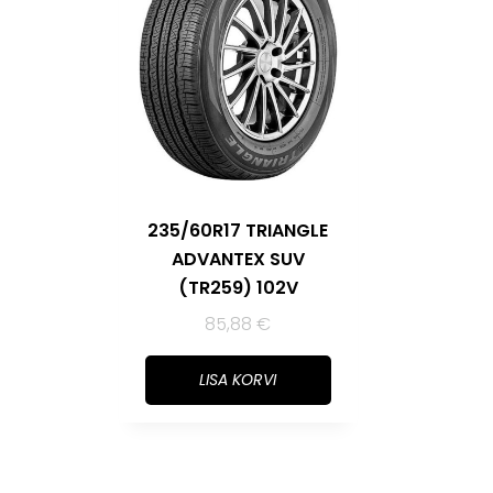
235/60R17 TRIANGLE
ADVANTEX SUV
(TR259) 102V
85,88
€
LISA KORVI