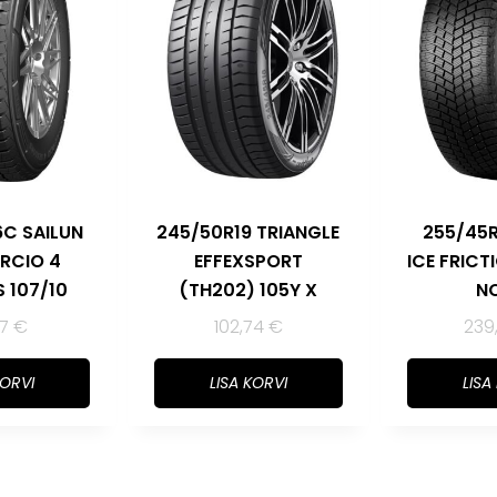
6C SAILUN
245/50R19 TRIANGLE
255/45R1
RCIO 4
EFFEXSPORT
ICE FRICT
 107/10
(TH202) 105Y X
NC
67
€
102,74
€
239
KORVI
LISA KORVI
LISA