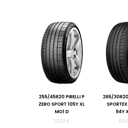
255/45R20 PIRELLI P
265/30R20
ZERO SPORT 105Y XL
SPORTEX
MO1 D
94Y 
231,23
€
106,