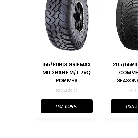
155/80R13 GRIPMAX
205/65R1
MUD RAGE M/T 79Q
COMME
POR M+S
SEASONS
365,68
€
76,
LISA KORVI
LISA 