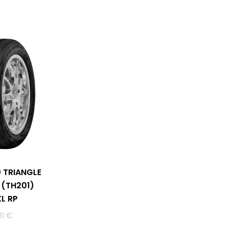
 TRIANGLE
 (TH201)
XL RP
81
€