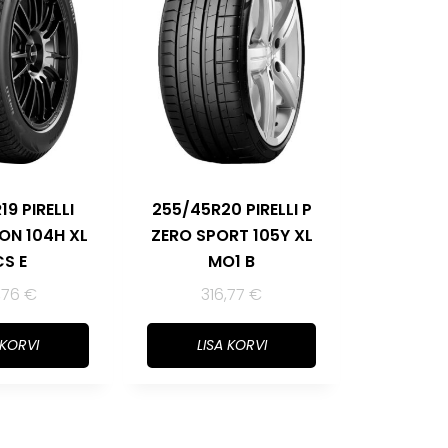
9 PIRELLI
255/45R20 PIRELLI P
ION 104H XL
ZERO SPORT 105Y XL
S E
MO1 B
,76
€
316,77
€
 KORVI
LISA KORVI