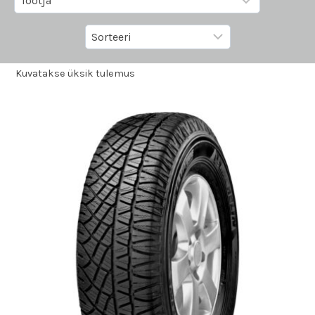
Kuvatakse üksik tulemus