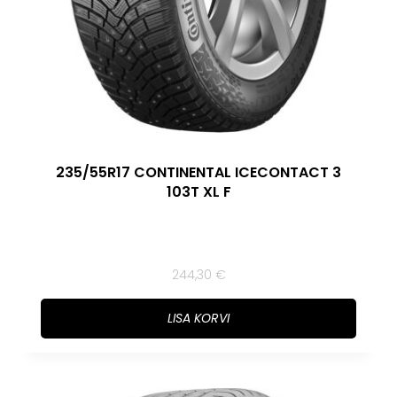
235/55R17 CONTINENTAL ICECONTACT 3
103T XL F
244,30
€
LISA KORVI