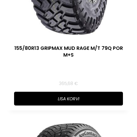
155/80R13 GRIPMAX MUD RAGE M/T 79Q POR
M+S
365,68
€
LISA KORVI