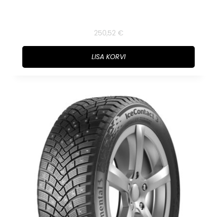
250,52
€
LISA KORVI