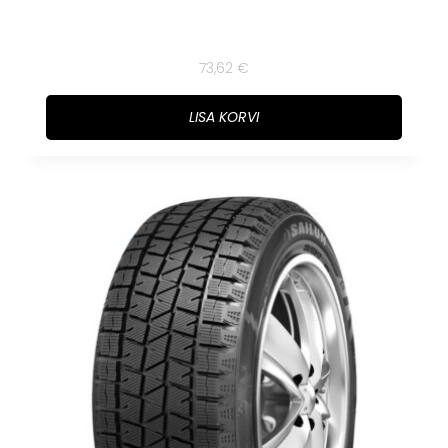
73,62
€
LISA KORVI