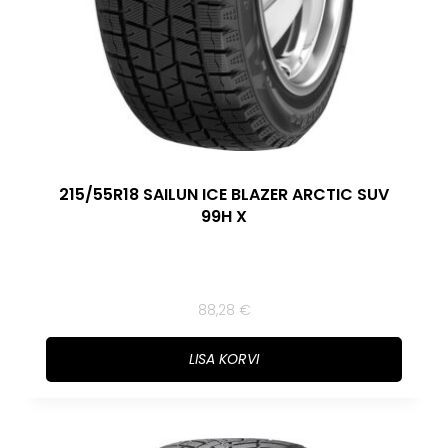
215/55R18 SAILUN ICE BLAZER ARCTIC SUV
99H X
88,28
€
LISA KORVI