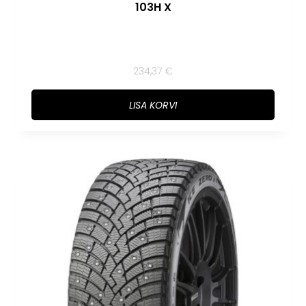
103H X
234,37
€
LISA KORVI