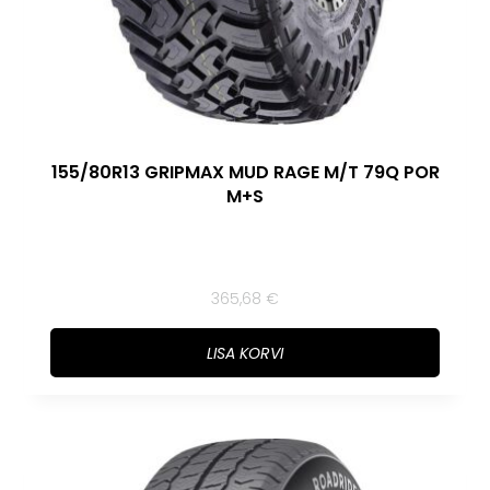
155/80R13 GRIPMAX MUD RAGE M/T 79Q POR
M+S
365,68
€
LISA KORVI