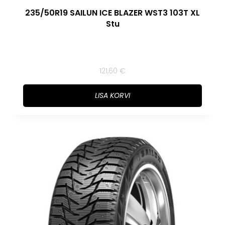
235/50R19 SAILUN ICE BLAZER WST3 103T XL
Stu
121,60
€
LISA KORVI