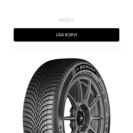
165,19
€
LISA KORVI