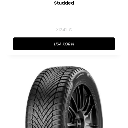
Studded
312,42
€
LISA KORVI