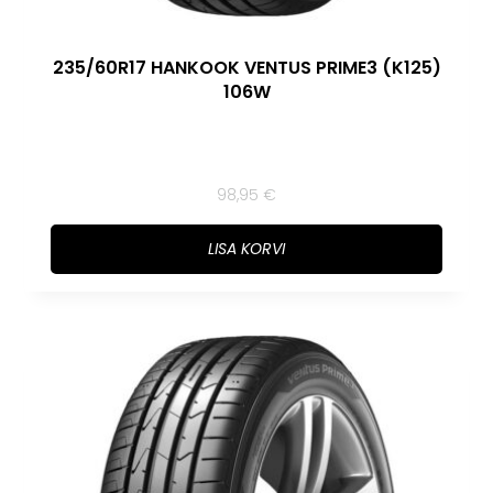
235/60R17 HANKOOK VENTUS PRIME3 (K125)
106W
98,95
€
LISA KORVI