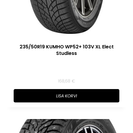
235/50R19 KUMHO WP52+ 103V XL Elect
Studless
168,68
€
LISA KORVI