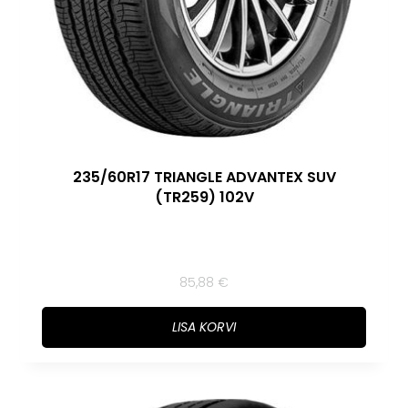
235/60R17 TRIANGLE ADVANTEX SUV
(TR259) 102V
85,88
€
LISA KORVI