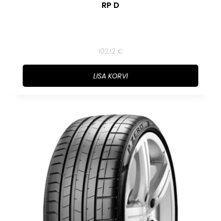
RP D
102,12
€
LISA KORVI