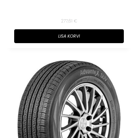
277,61
€
LISA KORVI