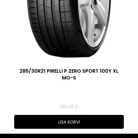
285/30R21 PIRELLI P ZERO SPORT 100Y XL
MO-S
390,48
€
LISA KORVI