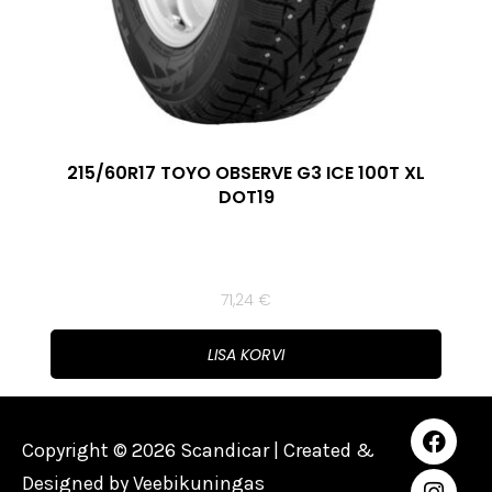
215/60R17 TOYO OBSERVE G3 ICE 100T XL
DOT19
71,24
€
LISA KORVI
Copyright © 2026 Scandicar | Created &
Designed by
Veebikuningas