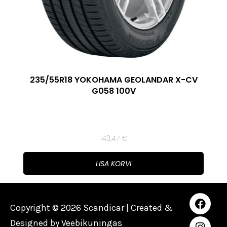
235/55R18 YOKOHAMA GEOLANDAR X-CV
G058 100V
143,47
€
LISA KORVI
Copyright © 2026 Scandicar | Created &
Designed by
Veebikuningas