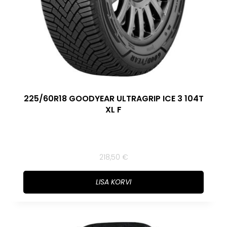
225/60R18 GOODYEAR ULTRAGRIP ICE 3 104T
XL F
218,50
€
LISA KORVI