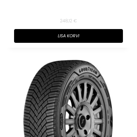
248,12
€
LISA KORVI