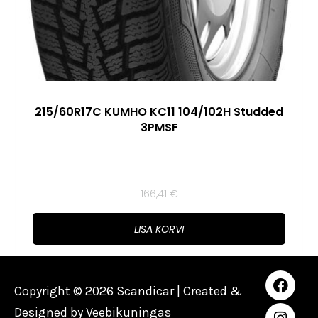
215/60R17C KUMHO KC11 104/102H Studded
3PMSF
166,41
€
LISA KORVI
Copyright © 2026 Scandicar | Created &
Designed by
Veebikuningas