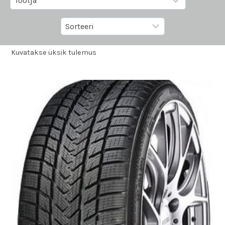
Kuvatakse üksik tulemus