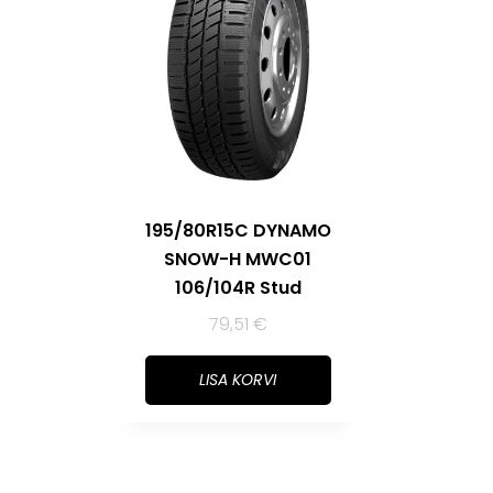
195/80R15C DYNAMO
SNOW-H MWC01
106/104R Stud
79,51
€
LISA KORVI