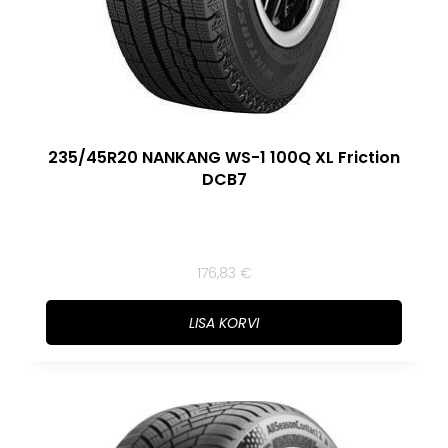
235/45R20 NANKANG WS-1 100Q XL Friction
DCB7
176,83
€
LISA KORVI