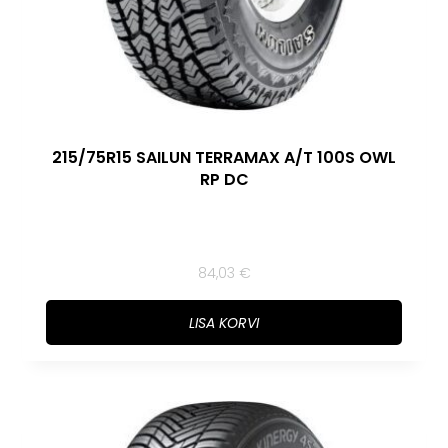
215/75R15 SAILUN TERRAMAX A/T 100S OWL
RP DC
84,03
€
LISA KORVI