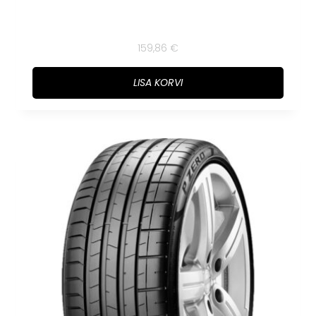
159,86
€
LISA KORVI