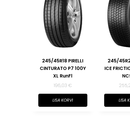
245/45R18 PIRELLI
245/45R2
CINTURATO P7 100Y
ICE FRICTI
XL RunFl
NC
196,03
€
255,
LISA KORVI
LISA 