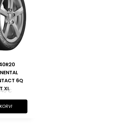
40R20
NENTAL
TACT 6Q
T XL
,46
€
 KORVI