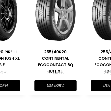
0 PIRELLI
255/40R20
255/
ON 103H XL
CONTINENTAL
CONTI
S E
ECOCONTACT 6Q
ECOCON
101T XL
101
29
€
259,46
€
259
KORVI
LISA KORVI
LISA