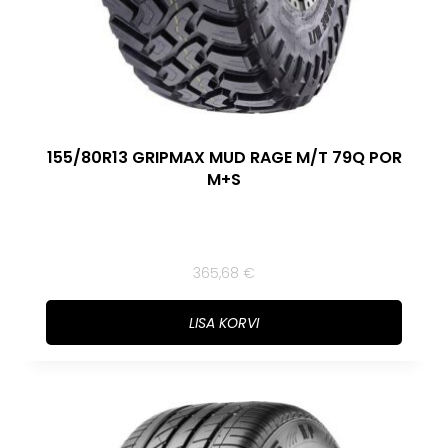
155/80R13 GRIPMAX MUD RAGE M/T 79Q POR
M+S
365,68
€
LISA KORVI