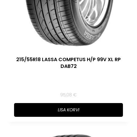
215/55R18 LASSA COMPETUS H/P 99V XL RP
DAB72
95,08
€
LISA KORVI