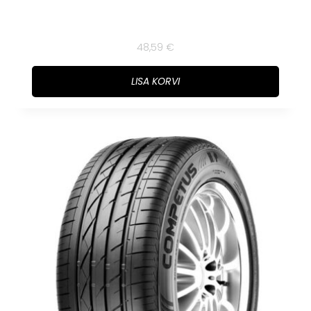
48,59
€
LISA KORVI