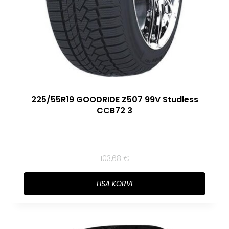
225/55R19 GOODRIDE Z507 99V Studless
CCB72 3
103,68
€
LISA KORVI