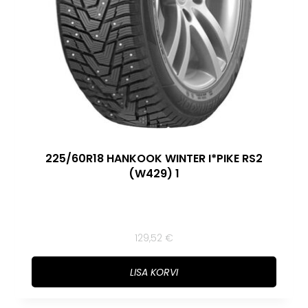
225/60R18 HANKOOK WINTER I*PIKE RS2
(W429) 1
129,52
€
LISA KORVI