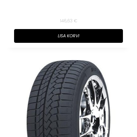
146,63
€
LISA KORVI