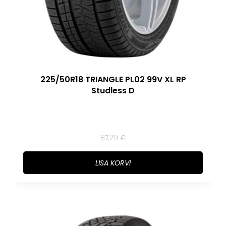
225/50R18 TRIANGLE PL02 99V XL RP
Studless D
87,29
€
LISA KORVI