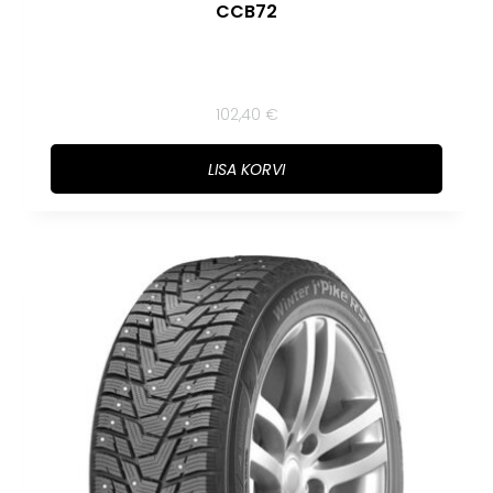
CCB72
102,40
€
LISA KORVI