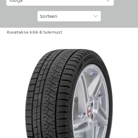
Kuvatakse kõik 6 tulemust