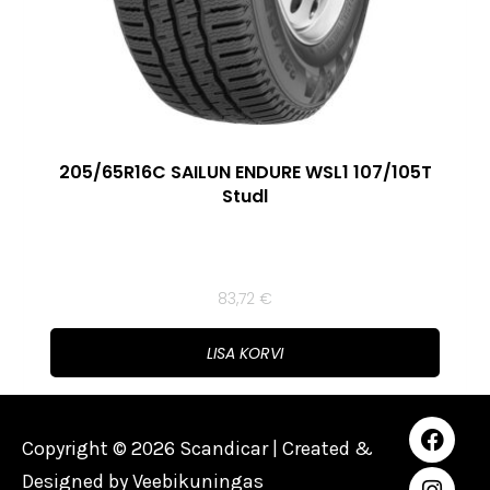
205/65R16C SAILUN ENDURE WSL1 107/105T
Studl
83,72
€
LISA KORVI
Copyright © 2026 Scandicar | Created &
Designed by
Veebikuningas