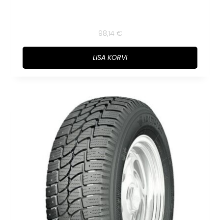
98,14
€
LISA KORVI