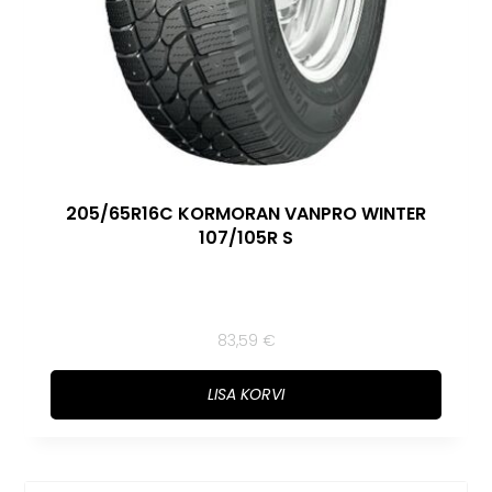
205/65R16C KORMORAN VANPRO WINTER
107/105R S
83,59
€
LISA KORVI