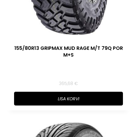
155/80R13 GRIPMAX MUD RAGE M/T 79Q POR
M+S
365,68
€
LISA KORVI