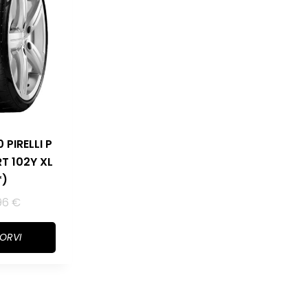
 PIRELLI P
T 102Y XL
*)
96
€
KORVI