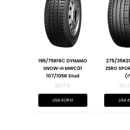
195/75R16C DYNAMO
275/35R20
SNOW-H MWC01
ZERO SPOR
107/105R Stud
(I
81,07
€
297,
LISA KORVI
LISA 