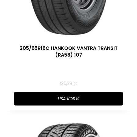
205/65R16C HANKOOK VANTRA TRANSIT
(RA58) 107
130,39
€
LISA KORVI