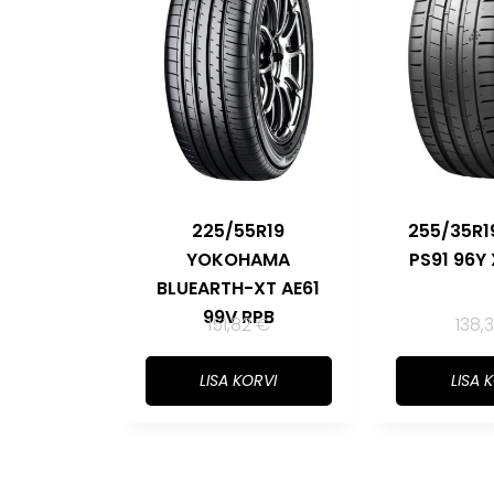
225/55R19
255/35R
YOKOHAMA
PS91 96Y
BLUEARTH-XT AE61
99V RPB
151,82
€
138,
LISA KORVI
LISA 