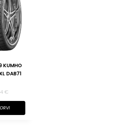
19 KUMHO
 XL DAB71
34
€
KORVI