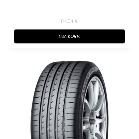
174,04
€
LISA KORVI