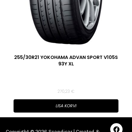
255/30R21 YOKOHAMA ADVAN SPORT V105S
93Y XL
270,23
€
LISA KORVI
Copyright © 2026 Scandicar | Created &