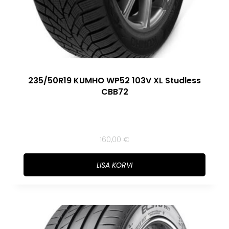
235/50R19 KUMHO WP52 103V XL Studless
CBB72
160,00
€
LISA KORVI