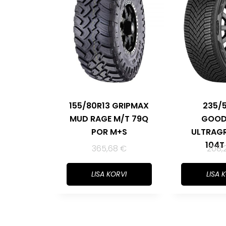
155/80R13 GRIPMAX
235/
MUD RAGE M/T 79Q
GOOD
POR M+S
ULTRAGR
104T
365,68
€
208,
LISA KORVI
LISA 