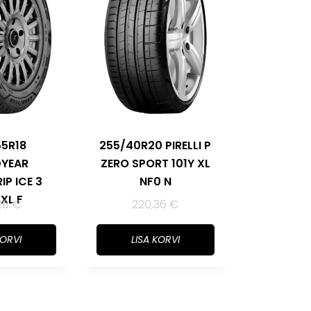
55R18
255/40R20 PIRELLI P
YEAR
ZERO SPORT 101Y XL
IP ICE 3
NF0 N
 XL F
26
€
220,36
€
KORVI
LISA KORVI