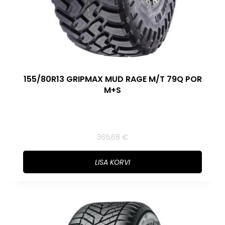
155/80R13 GRIPMAX MUD RAGE M/T 79Q POR
M+S
365,68
€
LISA KORVI