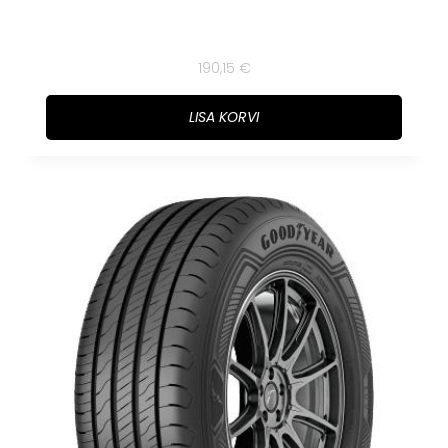
190,15
€
LISA KORVI