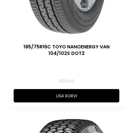
185/75R16C TOYO NANOENERGY VAN
104/102S DOT2
90,04
€
LISA KORVI