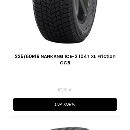
225/60R18 NANKANG ICE-2 104T XL Friction
CCB
113,78
€
LISA KORVI