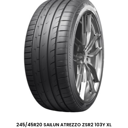
245/45R20 SAILUN ATREZZO ZSR2 103Y XL