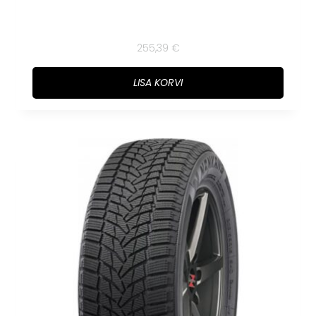
255,39
€
LISA KORVI