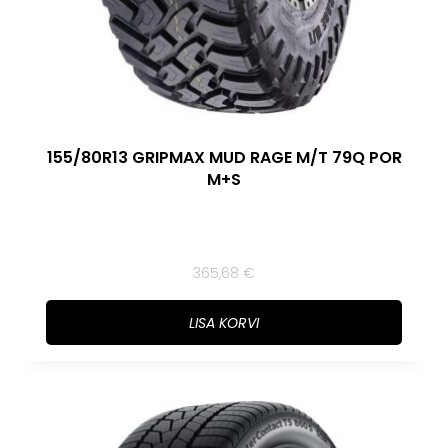
155/80R13 GRIPMAX MUD RAGE M/T 79Q POR
M+S
365,68
€
LISA KORVI