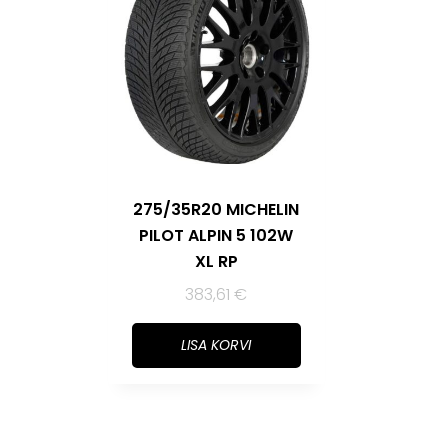
275/35R20 MICHELIN
PILOT ALPIN 5 102W
XL RP
383,61
€
LISA KORVI