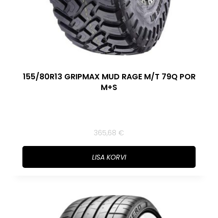
155/80R13 GRIPMAX MUD RAGE M/T 79Q POR
M+S
365,68
€
LISA KORVI