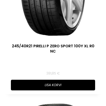
245/40R21 PIRELLI P ZERO SPORT 100Y XL R0
NC
381,85
€
LISA KORVI