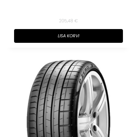
205,48
€
LISA KORVI