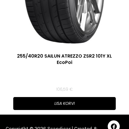
255/40R20 SAILUN ATREZZO ZSR2 101Y XL
EcoPoi
106,59
€
LISA KORVI
Copyright © 2026 Scandicar | Created &