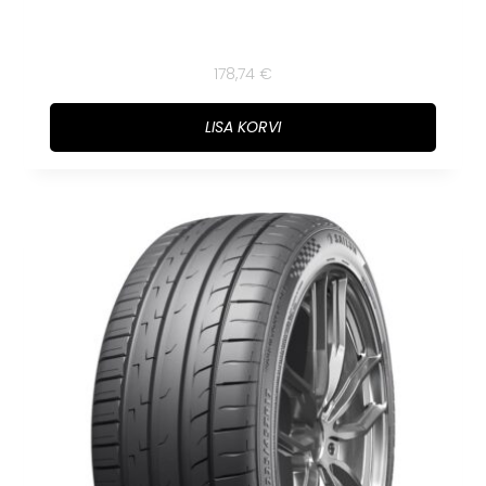
178,74
€
LISA KORVI